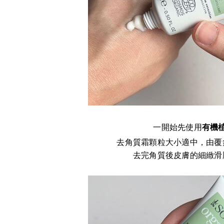
一開始先使用
有機
去角質霜顆粒大小適中，由覆
去完角質後皮膚的細緻滑