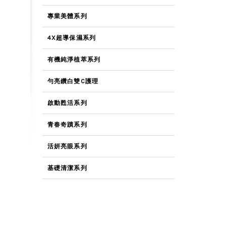
專業美體系列
4X超導保濕系列
有機純淨植萃系列
勻亮鑽白雙C護理
啟動甦活系列
青春奇蹟系列
活妍亮眼系列
基礎清潔系列