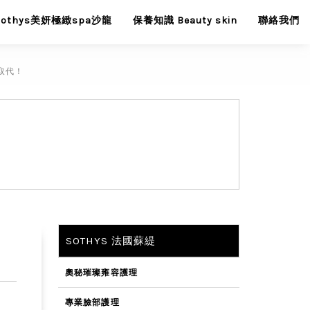
Sothys美妍極緻spa沙龍
保養知識 Beauty skin
聯絡我們
可取代！
SOTHYS 法國蘇緹
奧秘璀璨雍容護理
專業臉部護理