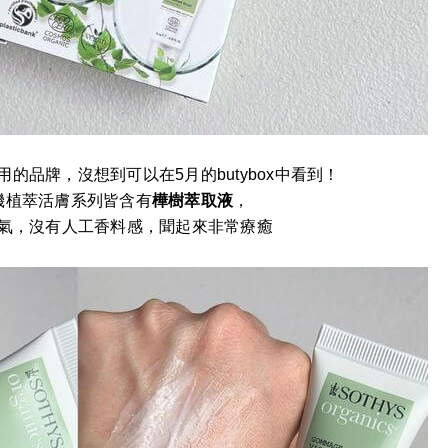
專用的品牌，沒想到可以在5月的butybox中看到！
的有機植萃活膚系列皆含有
樺樹萃取液
，
氣，沒有人工香料感，聞起來非常療癒