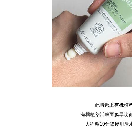
此時敷上
有機植
有機植萃活膚面膜早晚
大約敷10分鐘後用清