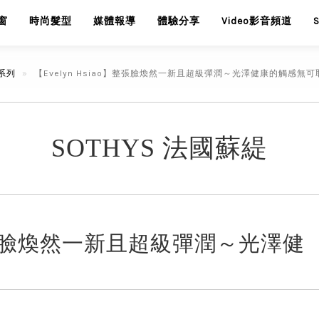
窗
時尚髮型
媒體報導
體驗分享
Video影音頻道
系列
【Evelyn Hsiao】整張臉煥然一新且超級彈潤～光澤健康的觸感無
SOTHYS 法國蘇緹
o】整張臉煥然一新且超級彈潤～光澤健