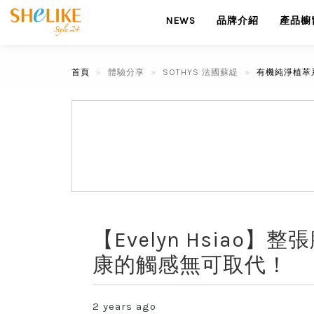
NEWS
品牌介紹
產品櫥
首頁
體驗分享
SOTHYS 法國蘇緹
有機純淨植萃
【Evelyn Hsia
康的觸感無可取代！
2 years ago