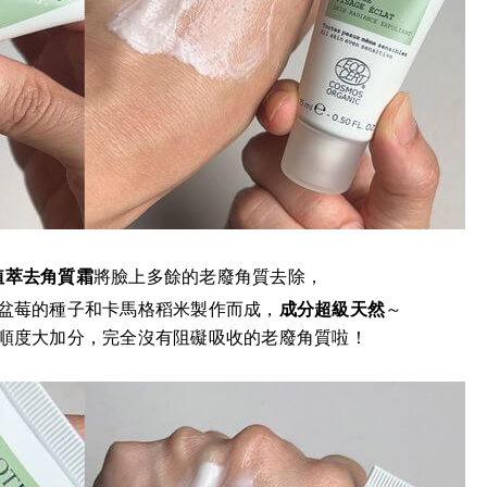
植萃去角質霜
將臉上多餘的老廢角質去除，
盆莓的種子和卡馬格稻米製作而成，
成分超級天然
～
順度大加分，完全沒有阻礙吸收的老廢角質啦！