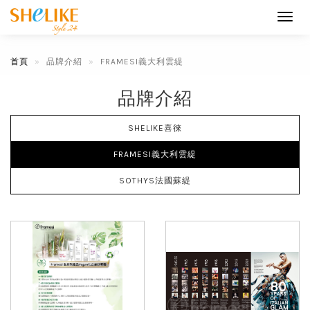
Toggl
navig
首頁
品牌介紹
FRAMESI義大利雲緹
品牌介紹
SHELIKE喜徠
FRAMESI義大利雲緹
SOTHYS法國蘇緹