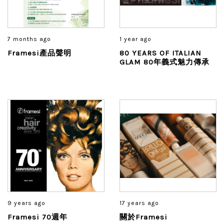
7 months ago
1 year ago
Framesi產品聲明
80 YEARS OF ITALIAN
GLAM 80年義式魅力傳承
9 years ago
17 years ago
Framesi 70週年
關於Framesi