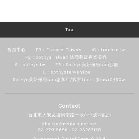
Top
會員中心
FB：Framesi Taiwan
IG：framesi.tw
FB：Sothys Taiwan 法國蘇緹專業美容
IG：sothys.tw
FB：Sothys美妍極緻spa沙龍
IG：sothystaiwanspa
Sothys美妍極緻spa忠孝店/官方Line：@mwr0450w
Contact
台北市大安區復興南路一段237號7樓之1
shelike@ms64.hinet.net
02-27018686 ‧ 02-23257178
Bamboocat Digital Corp.
© 2015