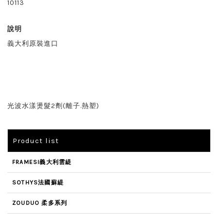
10113
說明
義大利原裝進口
光波水漾燙髮2劑(離子.熱塑)
Product list
FRAMESI義大利雲緹
SOTHYS法國蘇緹
ZOUDUO 柔多系列