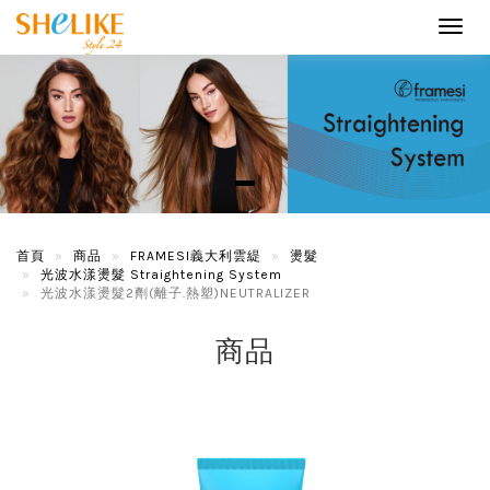
Toggl
navig
首頁
商品
FRAMESI義大利雲緹
燙髮
光波水漾燙髮 Straightening System
光波水漾燙髮2劑(離子.熱塑)NEUTRALIZER
商品