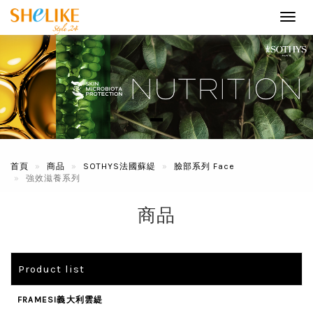
Toggl
navig
首頁
商品
SOTHYS法國蘇緹
臉部系列 Face
強效滋養系列
商品
Product list
FRAMESI義大利雲緹