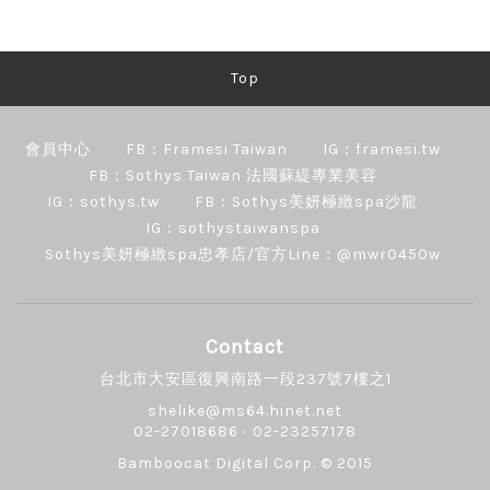
Top
會員中心
FB：Framesi Taiwan
IG：framesi.tw
FB：Sothys Taiwan 法國蘇緹專業美容
IG：sothys.tw
FB：Sothys美妍極緻spa沙龍
IG：sothystaiwanspa
Sothys美妍極緻spa忠孝店/官方Line：@mwr0450w
Contact
台北市大安區復興南路一段237號7樓之1
shelike@ms64.hinet.net
02-27018686 ‧ 02-23257178
Bamboocat Digital Corp.
© 2015