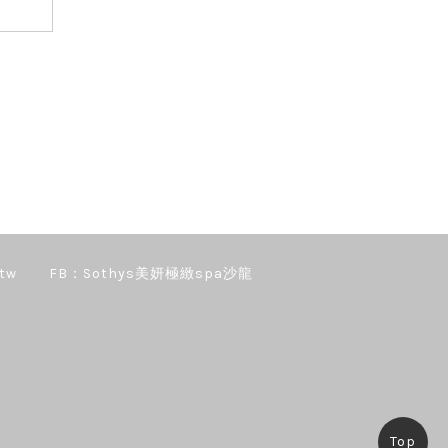
tw
FB：Sothys美妍極緻spa沙龍
Top