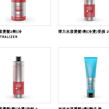
漾燙髮2劑(冷
彈力水漾燙髮1劑(冷燙)受損 2
TRALIZER
燙髮1劑(冷燙)強韌 0
光波水漾燙髮2劑(離子.熱