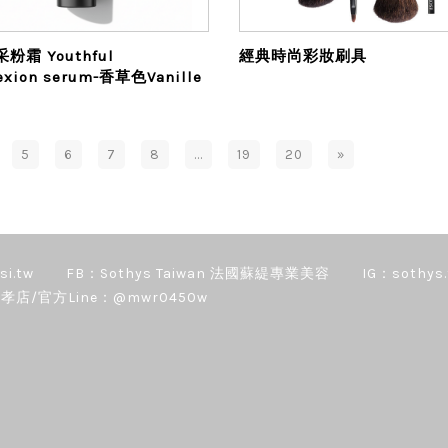
粉霜 Youthful
經典時尚彩妝刷具
exion serum-香草色Vanille
5
6
7
8
...
19
20
»
si.tw
FB：Sothys Taiwan 法國蘇緹專業美容
IG：sothys.
孝店/官方Line：@mwr0450w