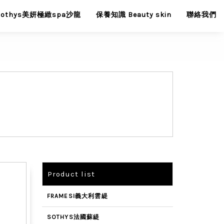
Sothys美妍極緻spa沙龍
保養知識 Beauty skin
聯絡我們
Product list
FRAMESI義大利雲緹
SOTHYS法國蘇緹