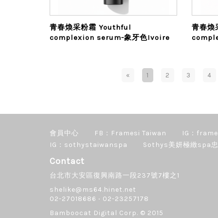
青春煥采粉霜 Youthful
青春煥采
complexion serum-象牙色Ivoire
compl
«
1
2
3
4
會員中心
FB：Framesi Taiwan
IG：frame
IG：sothystaiwanspa
Sothys美妍極緻spa忠
Contact
台北市大安區復興南路一段237號7樓之1
shelike@ms64.hinet.net
02-27018686 ‧ 02-23257178
Bamboocat Digital Corp.
© 2015