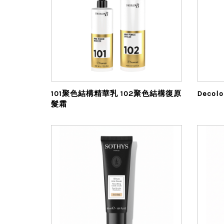
101聚色結構精華乳 102聚色結構復原
髮霜