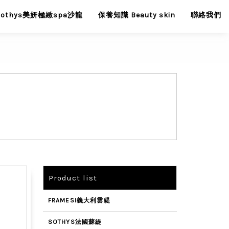
Sothys美妍極緻spa沙龍
保養知識 Beauty skin
聯絡我們
Product list
FRAMESI義大利雲緹
SOTHYS法國蘇緹