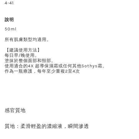
4-41
說明
50ml
所有肌膚類型均適用。
【建議使用方法】
每日早/晚使用。
塗抹於整個面部和頸部。
使用適合的4X 超導保濕霜或任何其他Sothys霜。
作為一瓶療護，每年至少重複2至4次
感官質地
質地：柔滑輕盈的濃縮液，瞬間滲透